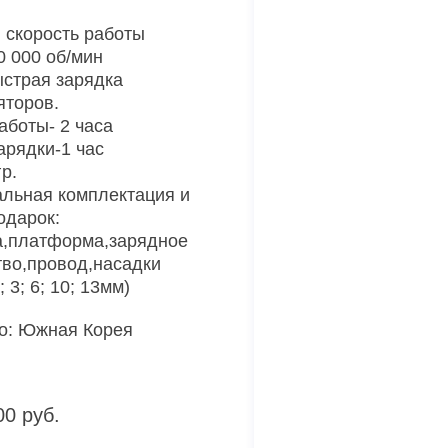
 скорость работы
0 000 об/мин
страя зарядка
яторов.
аботы- 2 часа
арядки-1 час
р.
льная комплектация и
одарок:
,платформа,зарядное
тво,провод,насадки
; 3; 6; 10; 13мм)
о: Южная Корея
00 руб.