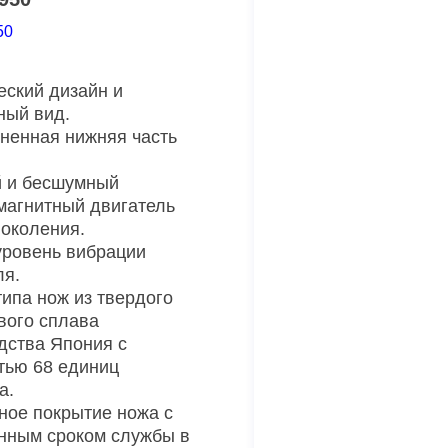
50
еский дизайн и
ный вид.
ненная нижняя часть
 и бесшумный
магнитный двигатель
поколения.
уровень вибрации
ля.
типа нож из твердого
вого сплава
дства Япония с
тью 68 единиц
а.
ное покрытие ножа с
нным сроком службы в