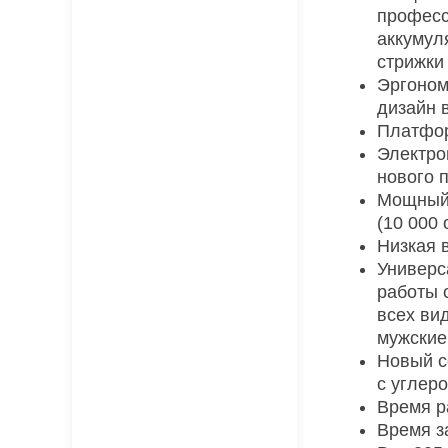
профес
аккумул
стрижки
Эргоном
дизайн 
Платфор
Электро
нового 
Мощный 
(10 000 
Низкая 
Универс
работы 
всех ви
мужские
Новый с
с углер
Время р
Время з