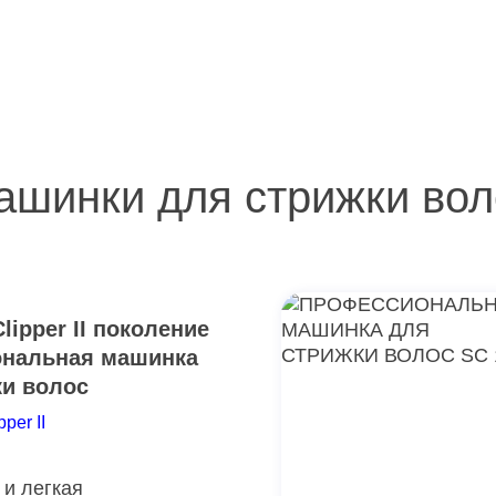
ашинки для стрижки вол
lipper II поколение
нальная машинка
ки волос
pper II
и легкая