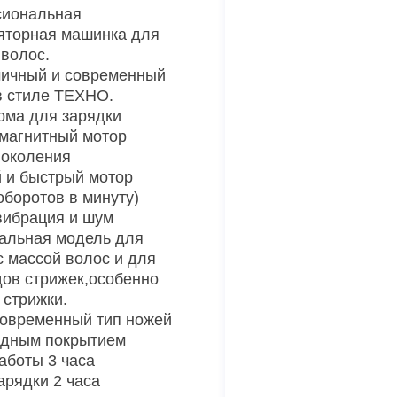
сиональная
яторная машинка для
 волос.
ичный и современный
в стиле ТЕХНО.
ма для зарядки
магнитный мотор
поколения
и быстрый мотор
оборотов в минуту)
вибрация и шум
альная модель для
с массой волос и для
дов стрижек,особенно
 стрижки.
овременный тип ножей
одным покрытием
аботы 3 часа
арядки 2 часа