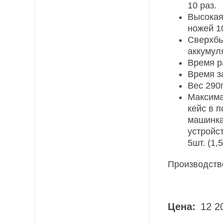
10 раз.
Высокая
ножей 1
Сверхбы
аккумул
Время р
Время з
Вес 290г
Максима
кейс в п
машинка
устройс
5шт. (1,5
Производств
Цена:
12 2