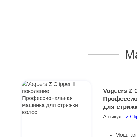
М
Voguers Z C
Профессио
для стриж
Артикул:
Z Cli
Мощная 