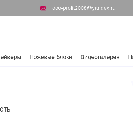
ooo-profit2008@yandex.ru
ейверы
Ножевые блоки
Видеогалерея
Н
сть