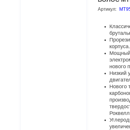
Артикул:
MT9
Классич
бруталь
Прорези
корпуса.
Мощный
электро
нового 
Низкий 
двигате
Нового 
карбоно
произво
твердос
Роквелл
Углерод
увеличе