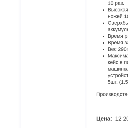
10 раз.
Высокая
ножей 1
Сверхбы
аккумул
Время р
Время з
Вес 290г
Максима
кейс в п
машинка
устройс
5шт. (1,5
Производств
Цена:
12 2