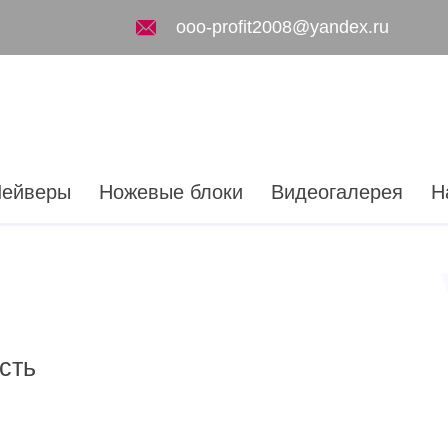
ooo-profit2008@yandex.ru
ейверы
Ножевые блоки
Видеогалерея
Н
сть