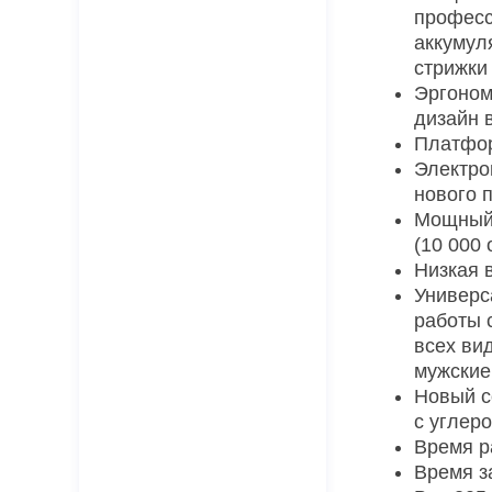
профес
аккумул
стрижки
Эргоном
дизайн 
Платфор
Электро
нового 
Мощный 
(10 000 
Низкая 
Универс
работы 
всех ви
мужские
Новый с
с углер
Время р
Время з