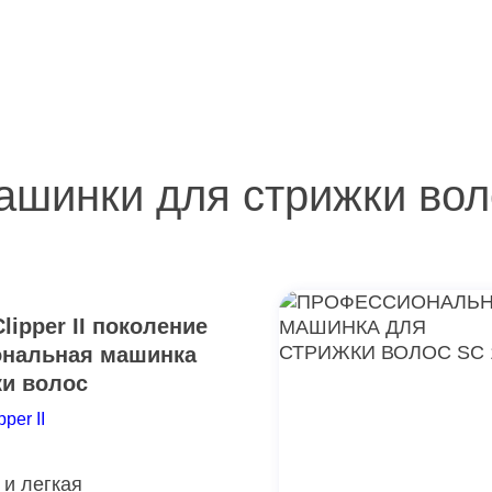
ашинки для стрижки вол
lipper II поколение
нальная машинка
ки волос
pper II
и легкая