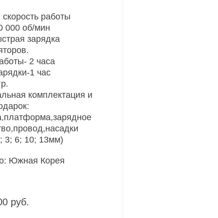
 скорость работы
0 000 об/мин
страя зарядка
яторов.
аботы- 2 часа
арядки-1 час
р.
льная комплектация и
одарок:
,платформа,зарядное
тво,провод,насадки
; 3; 6; 10; 13мм)
о: Южная Корея
00 руб.