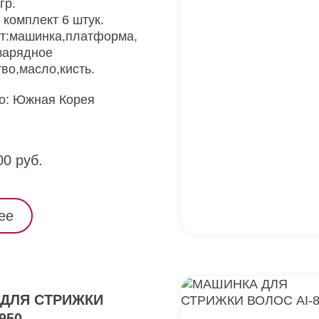
гр.
 комплект 6 штук.
т:машинка,платформа,
зарядное
во,масло,кисть.
о: Южная Корея
00 руб.
ее
ДЛЯ СТРИЖКИ
950