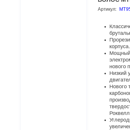
Артикул:
MT9
Классич
бруталь
Прорези
корпуса.
Мощный
электро
нового 
Низкий 
двигате
Нового 
карбоно
произво
твердос
Роквелл
Углерод
увеличе