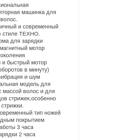
сиональная
яторная машинка для
 волос.
ичный и современный
в стиле ТЕХНО.
ма для зарядки
магнитный мотор
поколения
и быстрый мотор
оборотов в минуту)
вибрация и шум
альная модель для
с массой волос и для
дов стрижек,особенно
 стрижки.
овременный тип ножей
одным покрытием
аботы 3 часа
арядки 2 часа