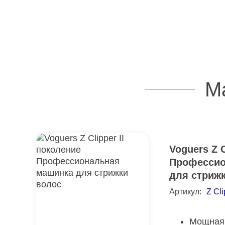
М
Voguers Z C
Профессио
для стриж
Артикул:
Z Cli
Мощная 