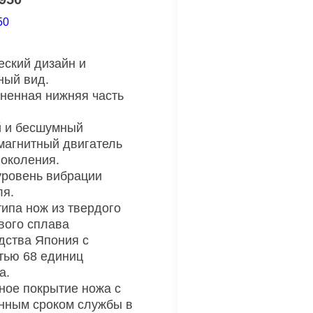
50
еский дизайн и
ный вид.
ненная нижняя часть
 и бесшумный
магнитный двигатель
поколения.
уровень вибрации
ля.
типа нож из твердого
вого сплава
дства Япония с
тью 68 единиц
а.
ное покрытие ножа с
нным сроком службы в