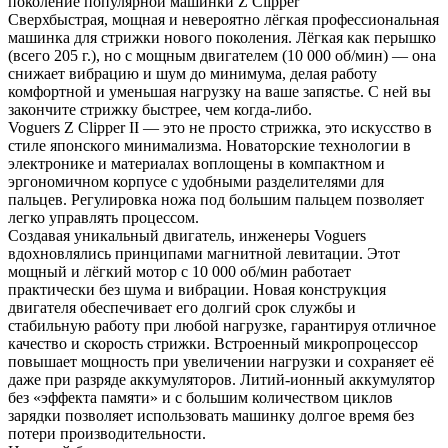
поколение популярной машинки Z Clipper
Сверхбыстрая, мощная и невероятно лёгкая профессиональная
машинка для стрижки нового поколения. Лёгкая как перышко
(всего 205 г.), но с мощным двигателем (10 000 об/мин) — она
снижает вибрацию и шум до минимума, делая работу
комфортной и уменьшая нагрузку на ваше запястье. С ней вы
закончите стрижку быстрее, чем когда-либо.
Voguers Z Clipper II — это не просто стрижка, это искусство в
стиле японского минимализма. Новаторские технологии в
электронике и материалах воплощены в компактном и
эргономичном корпусе с удобными разделителями для
пальцев. Регулировка ножа под большим пальцем позволяет
легко управлять процессом.
Создавая уникальный двигатель, инженеры Voguers
вдохновлялись принципами магнитной левитации. Этот
мощный и лёгкий мотор с 10 000 об/мин работает
практически без шума и вибрации. Новая конструкция
двигателя обеспечивает его долгий срок службы и
стабильную работу при любой нагрузке, гарантируя отличное
качество и скорость стрижки. Встроенный микропроцессор
повышает мощность при увеличении нагрузки и сохраняет её
даже при разряде аккумуляторов. Литий-ионный аккумулятор
без «эффекта памяти» и с большим количеством циклов
зарядки позволяет использовать машинку долгое время без
потери производительности.