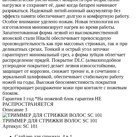
нагрузки и сохраняет её, даже когда батареи начинают
разряжаться. Надежный литий-ионный аккумулятор без
эффекта памяти обеспечивает долгую и комфортную работу.
Особое внимание уделено ножам. Новая технология их
изготовления минимизирует нагрев во время работы.
Запатентованная форма лезвий из высококачественной
японской стали Hitachi обеспечивает превосходную
производительность как при массовых стрижках, так и при
деликатных срезах. Тонкий и острый угол заточки
гарантирует минимальный срез, а форма зубцов облегчает
распределение прядей. Покрытие DLC (алмазоподобное
углеродное покрытие) делает лезвия износостойкими,
защищает от коррозии, снижает трение и, в сочетании с
зеркальной шлифовкой, обеспечивает стабильную работу
ножей на годы. Высокая биосовместимость покрытия
предотвращает раздражение кожи при контакте с ножевым
блоком.
Гарантия 1 год *На ножевой блок гарантия НЕ
РАСПРОСТРАНЯЕТСЯ
Описание 3
ТРИММЕР ДЛЯ СТРИЖКИ ВОЛОС SC 101
Артикул:
SC 101
Слайдер для стрижки, 4 в 1