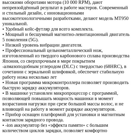
высокими оборотами мотора (10 000 RPM), дают
непревзойдённый результат в работе мастеров. Современный
и стильный дизайн, с инновационными
высокотехнологичными разработками, делают модель МТ950
уникальной.
• Удобный кейс-футляр для всего комплекта.
• Мощный и бесшумный магнитно-левитационный двигатель
5 поколения (5G).
• Низкий уровень вибрации двигателя.
• Профессиональный цельнометаллический нож,
изготовленный из твердого карбонового сплава производства
Япония, со сверхпрочным в мире покрытием
-алмазоподобным углеродом (DLC) с твердостью (68HRC), в
сочетании с зеркальной шлифовкой, обеспечит стабильную
работу ножа несколько лет
• Новая программа микроконтроллера позволяет производить
быструю зарядку аккумуляторов.
• В машинке установлен микропроцессор с программой,
позволяющей повышать мощность машинки в момент
возрастания нагрузки при срезе большой массы волос, и не
влияющей на работу в момент разрядке аккумуляторов.
• Прибор оснащен платформой для установки и магнитным
контактом зарядного провода.
• -ion аккумулятор без «эффекта памяти» с большим
количеством циклов зарядки, позволяет комфортно