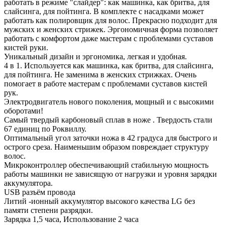
работать в режиме "слайдер": как машинка, как бритва, для
слайсинга, для пойтинга. В комплекте с насадками может
работать как полировщик для волос. Прекрасно подходит для
мужских и женских стрижек. Эргономичная форма позволяет
работать с комфортом даже мастерам с проблемами суставов
кистей руки.
Уникальный дизайн и эргономика, легкая и удобная.
4 в 1. Используется как машинка, как бритва, для слайсинга,
для пойтинга. Не заменима в женских стрижках. Очень
помогает в работе мастерам с проблемами суставов кистей
рук.
Электродвигатель нового поколения, мощный и с высокими
оборотами!
Самый твердый карбоновый сплав в ноже . Твердость стали
67 единиц по Роквиллу.
Оптимальный угол заточки ножа в 42 градуса для быстрого и
острого среза. Наименьшим образом повреждает структуру
волос.
Микроконтроллер обеспечивающий стабильную мощность
работы машинки не зависящую от нагрузки и уровня зарядки
аккумулятора.
USB разъём провода
Литий -ионный аккумулятор высокого качества LG без
памяти степени разрядки.
Зарядка 1,5 часа, Использование 2 часа