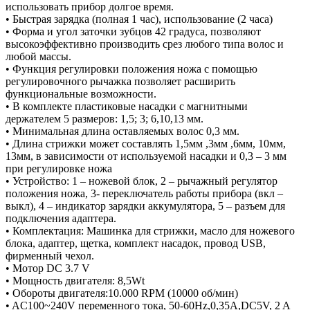
использовать прибор долгое время.
• Быстрая зарядка (полная 1 час), использование (2 часа)
• Форма и угол заточки зубцов 42 градуса, позволяют
высокоэффективно производить срез любого типа волос и
любой массы.
• Функция регулировки положения ножа с помощью
регулировочного рычажка позволяет расширить
функциональные возможности.
• В комплекте пластиковые насадки с магнитными
держателем 5 размеров: 1,5; 3; 6,10,13 мм.
• Минимальная длина оставляемых волос 0,3 мм.
• Длина стрижки может составлять 1,5мм ,3мм ,6мм, 10мм,
13мм, в зависимости от используемой насадки и 0,3 – 3 мм
при регулировке ножа
• Устройство: 1 – ножевой блок, 2 – рычажный регулятор
положения ножа, 3- переключатель работы прибора (вкл –
выкл), 4 – индикатор зарядки аккумулятора, 5 – разъем для
подключения адаптера.
• Комплектация: Машинка для стрижки, масло для ножевого
блока, адаптер, щетка, комплект насадок, провод USB,
фирменный чехол.
• Мотор DC 3.7 V
• Мощность двигателя: 8,5Wt
• Обороты двигателя:10.000 RPM (10000 об/мин)
• AC100~240V переменного тока, 50-60Hz,0,35А,DC5V, 2 A