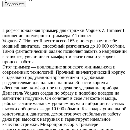
Подробнее
Профессиональная триммер для стрижки Voguers Z Trimmer II
поколение популярного триммера Z Trimmer
Voguers Z Trimmer II весит всего 165 г, но скрывает в себе
мощный двигатель, способный разгоняться до 10 000 об/мин.
Такой фантастический баланс позволяет забыть о напряжении
в запястье, увеличивает комфорт и значительно ускоряет
процесс работы.
Этот триммер — воплощение японского минимализма и
современных технологий. Прочный диэлектрический корпус
с идеально продуманной эргономикой и удобными
разделителями для пальцев на нижней части корпуса
обеспечивает комфортное и надежное удержание прибора.
Двигатель Voguers создан по образу и подобию поездов на
магнитной подушке. Он сочетает в себе легкость и мощь,
работая с минимальным уровнем шума и вибрации на самых
высоких оборотах — до 10 000 об/мин. Благодаря уникальной
конструкции, двигатель демонстрирует стабильную работу
даже при высоких нагрузках и гарантирует идеальное
качество стрижки. Микропроцессор в триммере
автоматически увеличивает мощность при возрастании