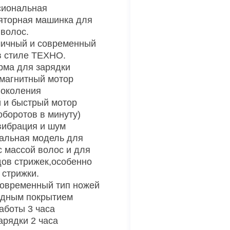
сиональная
яторная машинка для
 волос.
ичный и современный
в стиле ТЕХНО.
ма для зарядки
магнитный мотор
поколения
и быстрый мотор
оборотов в минуту)
вибрация и шум
альная модель для
с массой волос и для
дов стрижек,особенно
 стрижки.
овременный тип ножей
одным покрытием
аботы 3 часа
арядки 2 часа