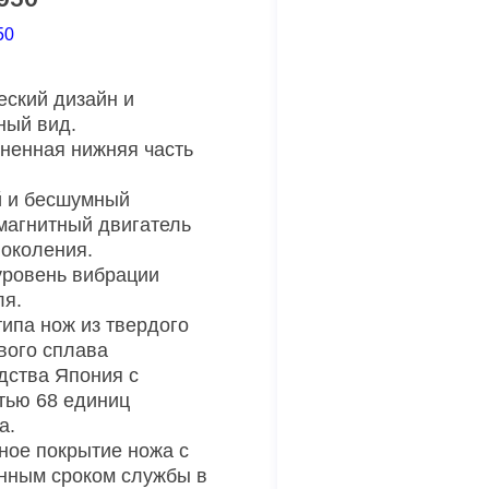
50
еский дизайн и
ный вид.
ненная нижняя часть
 и бесшумный
магнитный двигатель
поколения.
уровень вибрации
ля.
типа нож из твердого
вого сплава
дства Япония с
тью 68 единиц
а.
ное покрытие ножа с
нным сроком службы в