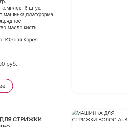
гр.
 комплект 6 штук.
т:машинка,платформа,
зарядное
во,масло,кисть.
о: Южная Корея
00 руб.
ее
ДЛЯ СТРИЖКИ
950