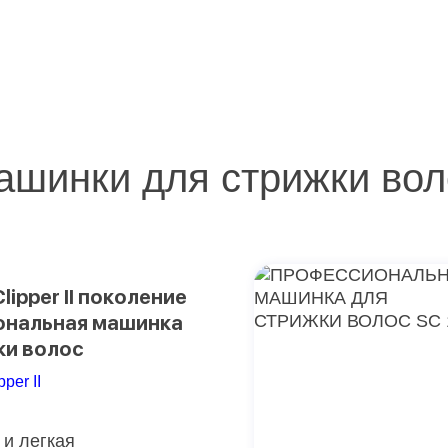
ашинки для стрижки вол
lipper II поколение
нальная машинка
ки волос
pper II
и легкая