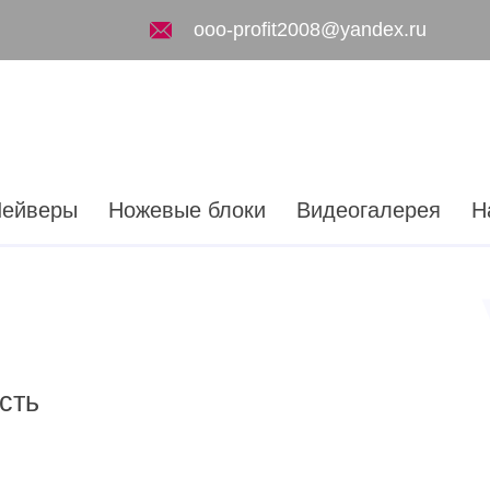
ooo-profit2008@yandex.ru
ейверы
Ножевые блоки
Видеогалерея
Н
сть