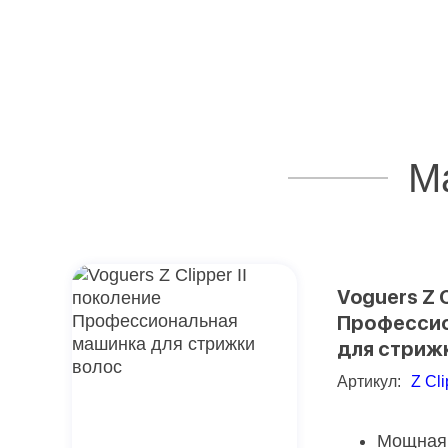
М
Voguers Z C
Профессио
для стриж
Артикул:
Z Cli
Мощная 