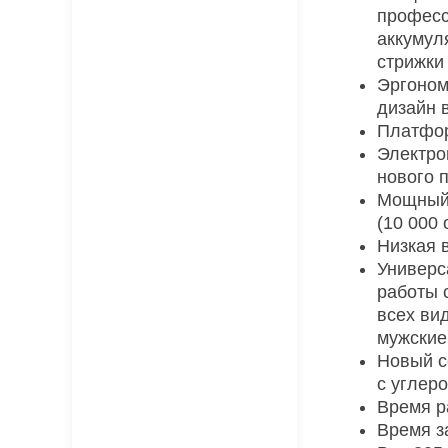
профес
аккумул
стрижки
Эргоном
дизайн 
Платфор
Электро
нового 
Мощный 
(10 000 
Низкая 
Универс
работы 
всех ви
мужские
Новый с
с углер
Время р
Время з