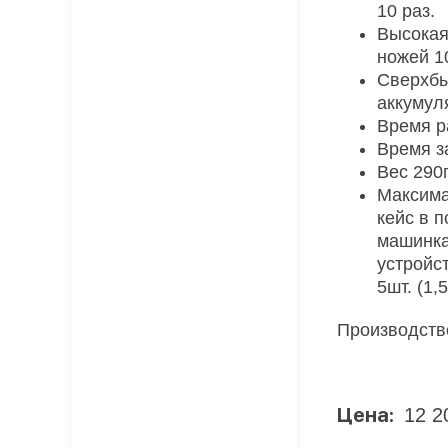
10 раз.
Высокая
ножей 1
Сверхбы
аккумул
Время р
Время з
Вес 290г
Максима
кейс в п
машинка
устройс
5шт. (1,5
Производств
Цена:
12 2