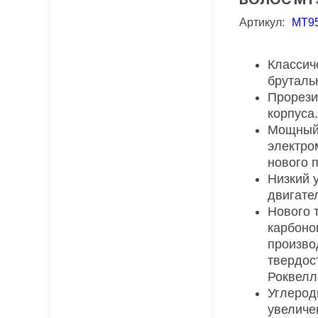
Артикул:
MT9
Классич
бруталь
Прорези
корпуса.
Мощный
электро
нового 
Низкий 
двигате
Нового 
карбоно
произво
твердос
Роквелл
Углерод
увеличе