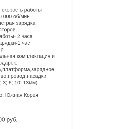
 скорость работы
0 000 об/мин
страя зарядка
яторов.
аботы- 2 часа
арядки-1 час
р.
льная комплектация и
одарок:
,платформа,зарядное
тво,провод,насадки
; 3; 6; 10; 13мм)
о: Южная Корея
00 руб.