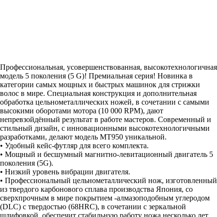
Профессиональная, усовершенствованная, высокотехнологичная
модель 5 поколения (5 G)! Премиальная серия! Новинка в
категории самых мощных и быстрых машинок для стрижки
волос в мире. Специальная конструкция и дополнительная
обработка цельнометаллических ножей, в сочетании с самыми
высокими оборотами мотора (10 000 RPM), дают
непревзойдённый результат в работе мастеров. Современный и
стильный дизайн, с инновационными высокотехнологичными
разработками, делают модель МТ950 уникальной.
• Удобный кейс-футляр для всего комплекта.
• Мощный и бесшумный магнитно-левитационный двигатель 5
поколения (5G).
• Низкий уровень вибрации двигателя.
• Профессиональный цельнометаллический нож, изготовленный
из твердого карбонового сплава производства Япония, со
сверхпрочным в мире покрытием -алмазоподобным углеродом
(DLC) с твердостью (68HRC), в сочетании с зеркальной
шлифовкой, обеспечит стабильную работу ножа несколько лет