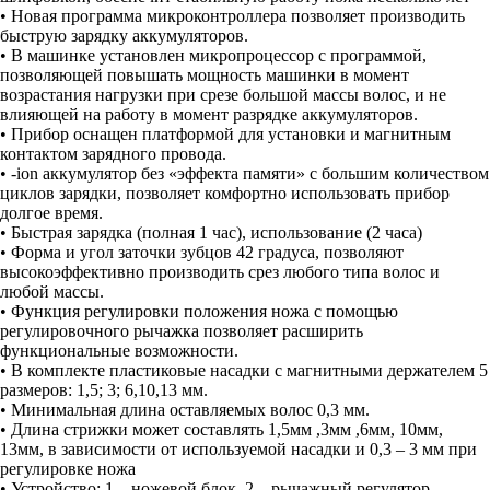
• Новая программа микроконтроллера позволяет производить
быструю зарядку аккумуляторов.
• В машинке установлен микропроцессор с программой,
позволяющей повышать мощность машинки в момент
возрастания нагрузки при срезе большой массы волос, и не
влияющей на работу в момент разрядке аккумуляторов.
• Прибор оснащен платформой для установки и магнитным
контактом зарядного провода.
• -ion аккумулятор без «эффекта памяти» с большим количеством
циклов зарядки, позволяет комфортно использовать прибор
долгое время.
• Быстрая зарядка (полная 1 час), использование (2 часа)
• Форма и угол заточки зубцов 42 градуса, позволяют
высокоэффективно производить срез любого типа волос и
любой массы.
• Функция регулировки положения ножа с помощью
регулировочного рычажка позволяет расширить
функциональные возможности.
• В комплекте пластиковые насадки с магнитными держателем 5
размеров: 1,5; 3; 6,10,13 мм.
• Минимальная длина оставляемых волос 0,3 мм.
• Длина стрижки может составлять 1,5мм ,3мм ,6мм, 10мм,
13мм, в зависимости от используемой насадки и 0,3 – 3 мм при
регулировке ножа
• Устройство: 1 – ножевой блок, 2 – рычажный регулятор