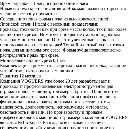
Время зарядки – 1 час, использование-3 часа
Новая система крепления лезвия. Нож максимально открыт что
увеличивает зону просмотра.
Совершенно новая форма ножа из высококачественной
Японской стали Hitachi с высокими показателями
производительности как при срезе массы волос, так и для более
деликатных срезов. Нож имеет покрытие c алмазоподобным
углеродом по технологии DLC, что увеличивает срок его
использования в несколько раз! Тонкий и острый угол заточки
ножа, для минимального среза. Форма зубца позволяет легко
распределять прядь при срезе.
Минимальная длина среза 0,1 мм
Комплектация: триммер для стрижки, масло, щёточка, зарядное
устройство, платформа для машинки.
Гарантия 12 месяцев
Компания VOGUERS уже более 20 лет разрабатывает и
производит профессиональный электроинструменты для
стрижки волос: машинки, триммеры, бритвы. Приоритетом
компании является высокие требования профессионалов к
функциональным характеристикам и к качеству, а это –
надежность, долговечность, используемые материалы,
безопасность и дизайн. По производству и продаже
профессиональных машинок и триммеров компания VOGUERS
является №1 в Корее. Благодаря высокому качеству и
современному дизайну компания получила признание во