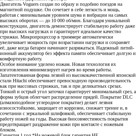
Двигатель Voguers создан по образу и подобию поездов на
магнитной подушке. Он сочетает в себе легкость и мощь,
работая с минимальным уровнем шума и вибрации на самых
высоких оборотах — до 10 000 об/мин. Благодаря уникальной
конструкции, двигатель демонстрирует стабильную работу даже
при высоких нагрузках и гарантирует идеальное качество
стрижки. Микропроцессор в триммере автоматически
увеличивает мощность при возрастании нагрузки и сохраняет
её, даже когда батареи начинают разряжаться. Надежный литий-
ионный аккумулятор без эффекта памяти обеспечивает долгую и
комфортную работу.
Особое внимание уделено ножам. Новая технология их
изготовления минимизирует нагрев во время работы.
Запатентованная форма лезвий из высококачественной японской
стали Hitachi обеспечивает превосходную производительность
как при массовых стрижках, так и при деликатных срезах.
Тонкий и острый угол заточки гарантирует минимальный срез, а
форма зубцов облегчает распределение прядей. Покрытие DLC
(алмазоподобное углеродное покрытие) делает лезвия
износостойкими, защищает от коррозии, снижает трение и, в
сочетании с зеркальной шлифовкой, обеспечивает стабильную
работу ножей на годы. Высокая биосовместимость покрытия
предотвращает раздражение кожи при контакте с ножевым
блоком.
Гарантия 1 год *На ножевой блок гарантия НЕ