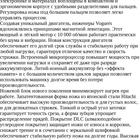
электронике и материалах воплощены в компактном и
эргономичном корпусе с удобными разделителями для пальцев.
Регулировка ножа под большим пальцем позволяет легко
управлять процессом.
Создавая уникальный двигатель, инженеры Voguers
вдохновлялись принципами магнитной левитации. Этот
мощный и лёгкий мотор с 10 000 об/мин работает практически
без шума и вибрации. Новая конструкция двигателя
обеспечивает его долгий срок службы и стабильную работу при
любой нагрузке, гарантируя отличное качество и скорость
стрижки. Встроенный микропроцессор повышает мощность при
увеличении нагрузки и сохраняет её даже при разряде
аккумуляторов. Литий-ионный аккумулятор без «эффекта
памяти» и с большим количеством циклов зарядки позволяет
использовать машинку долгое время без потери
производительности.
Ножевой блок нового поколения минимизирует нагрев при
работе. Запатентованная форма ножа из японской стали Hitachi
обеспечивает высокую производительность и для густых волос,
и для деликатных стрижек. Тонкий и острый угол заточки
гарантирует точность среза, а форма зубцов упрощает
распределение прядей. Покрытие DLС (алмазоподобное
углеродное покрытие) защищает ножи от износа и коррозии,
снижает трение и в сочетании с зеркальной шлифовкой
обеспечивает стабильную работу ножа на долгие годы. Высокая