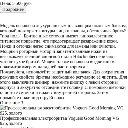
Цена:
5 500 руб.
Подробнее
Модель оснащена двухуровневым плавающим ножевым блоком,
который повторяет контуры лица и головы, обеспечивая бритьё
"под ноль". Бритвенные сеточки имеют гипоаллергенное
титановое покрытие, что предотвращает раздражение кожи.
Ножи и сеточки легко снимаются для замены или очистки.
Мощный роторный мотор и запатентованные ножи из
высококачественной японской стали Hitachi обеспечивают
чистое сухое бритьё. Модель также оснащена выдвижным
ножом-триммером на задней части корпуса.
Пожалуйста, используйте защитный колпачок. Для сохранения
режущих свойств бритвы необходимо регулярно её чистить. Для
этого выключите шейвер, нажмите кнопку с левой стороны
корпуса и аккуратно отсоедините головку. С помощью щёточки
очистите сеточки и ножи с внутренней стороны. Затем
промойте ножи под струёй воды.
Описание 3
Профессиональная электробритва Voguers Good Morning VG
925, золото