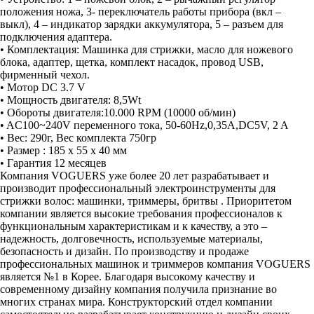
положения ножа, 3- переключатель работы прибора (вкл –
выкл), 4 – индикатор зарядки аккумулятора, 5 – разъем для
подключения адаптера.
• Комплектация: Машинка для стрижки, масло для ножевого
блока, адаптер, щетка, комплект насадок, провод USB,
фирменный чехол.
• Мотор DC 3.7 V
• Мощность двигателя: 8,5Wt
• Обороты двигателя:10.000 RPM (10000 об/мин)
• AC100~240V переменного тока, 50-60Hz,0,35А,DC5V, 2 A
• Вес: 290г, Вес комплекта 750гр
• Размер : 185 x 55 x 40 мм
• Гарантия 12 месяцев
Компания VOGUERS уже более 20 лет разрабатывает и
производит профессиональный электроинструменты для
стрижки волос: машинки, триммеры, бритвы . Приоритетом
компании является высокие требования профессионалов к
функциональным характеристикам и к качеству, а это –
надежность, долговечность, используемые материалы,
безопасность и дизайн. По производству и продаже
профессиональных машинок и триммеров компания VOGUERS
является №1 в Корее. Благодаря высокому качеству и
современному дизайну компания получила признание во
многих странах мира. Конструкторский отдел компании