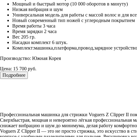
Мощный и быстрый мотор (10 000 оборотов в минуту)
Низкая вибрация и шум
Универсальная модель для работы с массой волос и для в
Новый современный тип ножей с углеродным покрытием
Время работы 3 часа
Время зарядки 2 часа
Вес 205 гр.
Насадки комплект 6 штук.
Комплект:машинка,платформа,провод,зарядное устройство
Производство: Южная Корея
Цена:
15 700 руб.
Подробнее
Профессиональная машинка для стрижки Voguers Z Clipper II по
Сверхбыстрая, мощная и невероятно лёгкая профессиональная ма
снижает вибрацию и шум до минимума, делая работу комфортной 
Voguers Z Clipper II — это не просто стрижка, это искусство 
корпусе с удобными разделителями для пальцев. Регулировка но