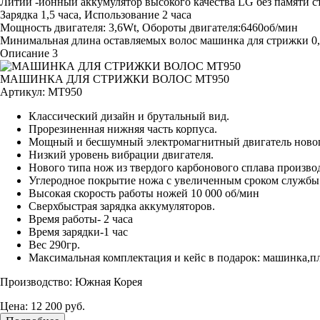
Литий -ионный аккумулятор высокого качества LG без памяти с
Зарядка 1,5 часа, Использование 2 часа
Мощность двигателя: 3,6Wt, Обороты двигателя:6460об/мин
Минимальная длина оставляемых волос машинка для стрижки 0,5
Описание 3
МАШИНКА ДЛЯ СТРИЖКИ ВОЛОС MT950
Артикул:
MT950
Классический дизайн и брутальный вид.
Прорезиненная нижняя часть корпуса.
Мощный и бесшумный электромагнитный двигатель новог
Низкий уровень вибрации двигателя.
Нового типа нож из твердого карбонового сплава произво
Углеродное покрытие ножа с увеличенным сроком службы в
Высокая скорость работы ножей 10 000 об/мин
Сверхбыстрая зарядка аккумуляторов.
Время работы- 2 часа
Время зарядки-1 час
Вес 290гр.
Максимальная комплектация и кейс в подарок: машинка,плат
Производство: Южная Корея
Цена:
12 200 руб.