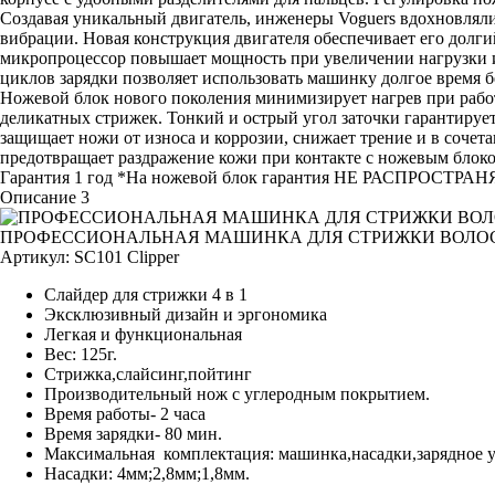
Создавая уникальный двигатель, инженеры Voguers вдохновляли
вибрации. Новая конструкция двигателя обеспечивает его долги
микропроцессор повышает мощность при увеличении нагрузки и 
циклов зарядки позволяет использовать машинку долгое время б
Ножевой блок нового поколения минимизирует нагрев при работе
деликатных стрижек. Тонкий и острый угол заточки гарантируе
защищает ножи от износа и коррозии, снижает трение и в соче
предотвращает раздражение кожи при контакте с ножевым блоко
Гарантия 1 год *На ножевой блок гарантия НЕ РАСПРОСТРА
Описание 3
ПРОФЕССИОНАЛЬНАЯ МАШИНКА ДЛЯ СТРИЖКИ ВОЛОС 
Артикул:
SC101 Clipper
Слайдер для стрижки 4 в 1
Эксклюзивный дизайн и эргономика
Легкая и функциональная
Вес: 125г.
Стрижка,слайсинг,пойтинг
Производительный нож с углеродным покрытием.
Время работы- 2 часа
Время зарядки- 80 мин.
Максимальная комплектация: машинка,насадки,зарядное у
Насадки: 4мм;2,8мм;1,8мм.