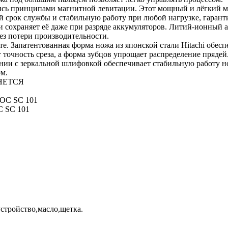
сь принципами магнитной левитации. Этот мощный и лёгкий мот
й срок службы и стабильную работу при любой нагрузке, гарант
сохраняет её даже при разряде аккумуляторов. Литий-ионный а
ез потери производительности.
. Запатентованная форма ножа из японской стали Hitachi обесп
т точность среза, а форма зубцов упрощает распределение пряд
тании с зеркальной шлифовкой обеспечивает стабильную работу
м.
НЯЕТСЯ
SC 101
стройство,масло,щетка.