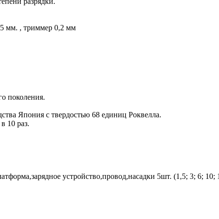
тепени разрядки.
 мм. , триммер 0,2 мм
о поколения.
дства Япония с твердостью 68 единиц Роквелла.
 10 раз.
форма,зарядное устройство,провод,насадки 5шт. (1,5; 3; 6; 10;