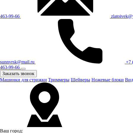
463-99-66
zlatoivek@
sunnvrsk@mail.ru
+7 
463-99-66
Заказать звонок
Машинки для стрижки
Триммеры
Шейверы
Ножевые блоки
Вид
Ваш город: