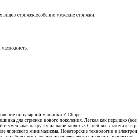
сех видов стрижек,особенно мужские стрижки.
,масло,кисть.
коление популярной машинки Z Clipper
шинка для стрижки нового поколения. Лёгкая как перышко (всего
и уменьшая нагрузку на ваше запястье. С ней вы закончите стр
в стиле японского минимализма. Новаторские технологии в элект
жа под большим пальцем позволяет легко управлять процессом.