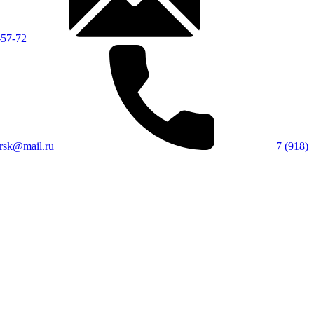
-57-72
rsk@mail.ru
+7 (918)