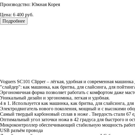
Производство: Южная Корея
Цена:
6 400 руб.
Подробнее
Voguers SC101 Clipper – лёгкая, удобная и современная машинк
"слайдер": как машинка, как бритва, для слайсинга, для пойтин
Эргономичная форма позволяет работать с комфортом даже маст
Уникальный дизайн и эргономика, легкая и удобная.
4 в 1. Используется как машинка, как бритва, для слайсинга, д
Электродвигатель нового поколения, мощный и с высокими обо
Самый твердый карбоновый сплав в ноже . Твердость стали 67 
Оптимальный угол заточки ножа в 42 градуса для быстрого и ос
Микроконтроллер обеспечивающий стабильную мощность работы
USB разъём провода